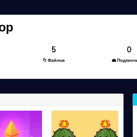
ор
5
0
📁 Файлов
👥 Подписч