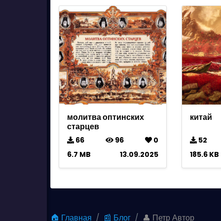
молитва оптинских
китай
старцев
66
96
0
52
6.7 MB
13.09.2025
185.6 KB
🏠 Главная
📰 Блог
👤 Петр Автор