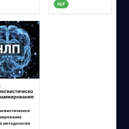
NLP
ы
ингвистическо
граммирования:
нгвистическое
мирование
то методология