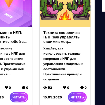
минг в НЛП:
Техника якорения в
енить
НЛП: как управлять
ятие любой с…
своими эмоц…
технику
Узнайте, как
инга в НЛП для
использовать технику
ия восприятия
якорения в НЛП для
. Практические
управления эмоциями и
 и упражнения
состояниями.
ития …
Практические примеры
создания …
0
0
92
0
0
25
10.09.2025
ЧИТАТЬ
ЧИТАТЬ