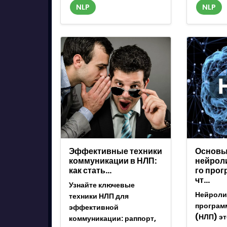
NLP
NLP
Эффективные техники
Основ
коммуникации в НЛП:
нейрол
как стать…
го про
чт…
Узнайте ключевые
Нейроли
техники НЛП для
програм
эффективной
(НЛП) э
коммуникации: раппорт,