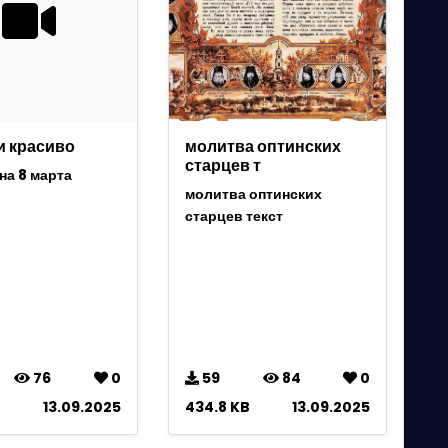
и красиво
молитва оптинских
старцев т
на 8 марта
молитва оптинских
старцев текст
76
0
59
84
0
13.09.2025
434.8 KB
13.09.2025