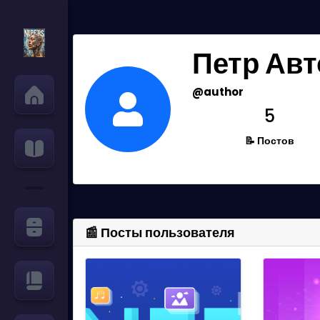
Петр Авт
@author
5
📝 Постов
📰 Посты пользователя