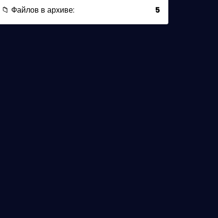
📁 Файлов в архиве:
5