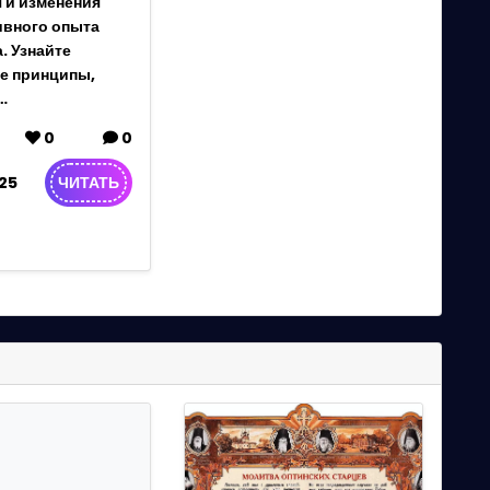
 и изменения
ивного опыта
. Узнайте
е принципы,
…
0
0
25
ЧИТАТЬ