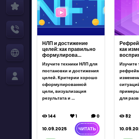
НЛП и достижение
Рефрей
целей: как правильно
как изм
формулирова…
воспри
Изучите техники НЛП для
Изучите 
постановки и достижения
рефрейм
целей. Критерии хорошо
изменен
сформулированной
ситуаций
цели, визуализация
примеры
результата и …
для разв
144
1
0
82
10.09.2025
10.09.20
ЧИТАТЬ