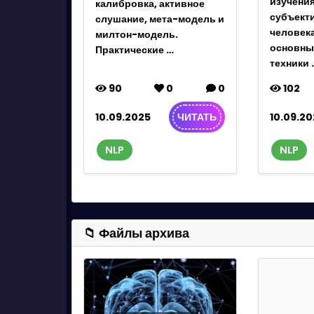
изучения
калибровка, активное
субъект
слушание, мета-модель и
человека
милтон-модель.
основны
Практические …
техники 
90
0
0
102
10.09.2025
10.09.20
ЧИТАТЬ
NLP
NLP
📁 Файлы архива