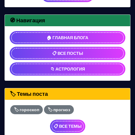
🧭 Навигация
🏠 ГЛАВНАЯ БЛОГА
📋 ВСЕ ПОСТЫ
📁 АСТРОЛОГИЯ
🏷️ Темы поста
🏷️ гороскоп
🏷️ прогноз
📋 ВСЕ ТЕМЫ