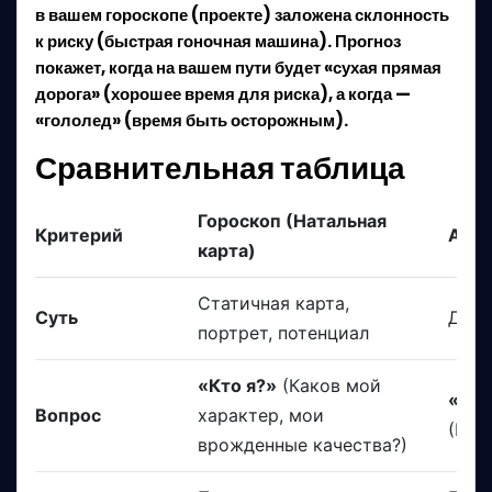
в вашем гороскопе (проекте) заложена склонность
к риску (быстрая гоночная машина). Прогноз
покажет, когда на вашем пути будет «сухая прямая
дорога» (хорошее время для риска), а когда —
«гололед» (время быть осторожным).
Сравнительная таблица
Гороскоп (Натальная
Критерий
Астр
карта)
Статичная карта,
Суть
Дина
портрет, потенциал
«Кто я?»
(Каков мой
«Что
Вопрос
характер, мои
(Как
врожденные качества?)