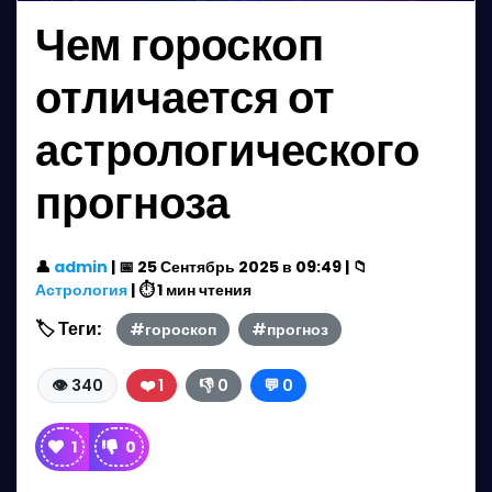
Чем гороскоп
отличается от
астрологического
прогноза
👤
admin
| 📅 25 Сентябрь 2025 в 09:49 | 📁
Астрология
| ⏱️ 1 мин чтения
🏷️ Теги:
#гороскоп
#прогноз
👁️ 340
❤️ 1
👎 0
💬 0
1
0