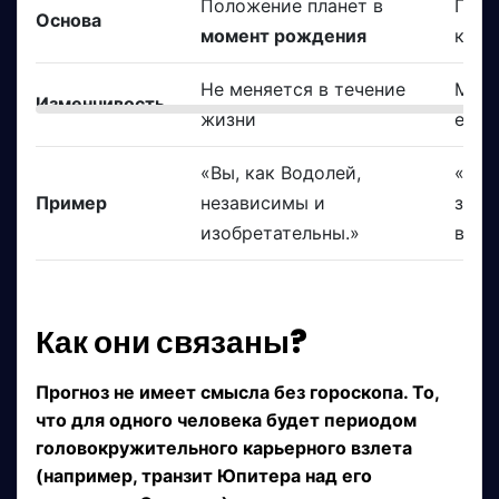
Положение планет в
Пол
Основа
момент рождения
карт
Не меняется в течение
Меня
Изменчивость
жизни
ежен
«Вы, как Водолей,
«На 
Пример
независимы и
зону
изобретательны.»
важн
Как они связаны?
Прогноз не имеет смысла без гороскопа. То,
что для одного человека будет периодом
головокружительного карьерного взлета
(например, транзит Юпитера над его