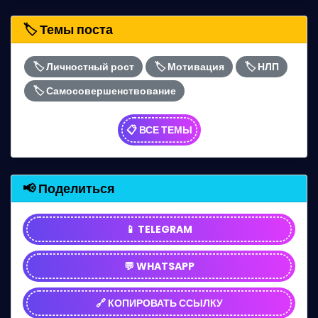
🏷️ Темы поста
🏷️ Личностный рост
🏷️ Мотивация
🏷️ НЛП
🏷️ Самосовершенствование
📋 ВСЕ ТЕМЫ
📢 Поделиться
📱 TELEGRAM
💬 WHATSAPP
🔗 КОПИРОВАТЬ ССЫЛКУ