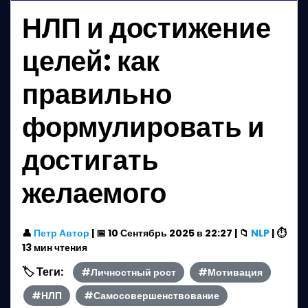
НЛП и достижение
целей: как
правильно
формулировать и
достигать
желаемого
👤
Петр Автор
| 📅 10 Сентябрь 2025 в 22:27 | 📁
NLP
| ⏱️
13 мин чтения
🏷️ Теги:
#Личностный рост
#Мотивация
#НЛП
#Самосовершенствование