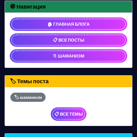
🧭 Навигация
🏠 ГЛАВНАЯ БЛОГА
📋 ВСЕ ПОСТЫ
📁 ШАМАНИЗМ
🏷️ Темы поста
🏷️ шаманизм
📋 ВСЕ ТЕМЫ