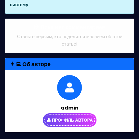
систему
.
💭 Пока нет комментариев
Станьте первым, кто поделится мнением об этой
статье!
👨‍💻 Об авторе
admin
👤 ПРОФИЛЬ АВТОРА