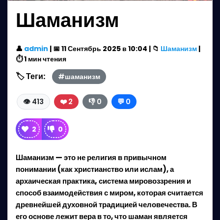
Шаманизм
👤
admin
| 📅 11 Сентябрь 2025 в 10:04 | 📁
Шаманизм
|
⏱️ 1 мин чтения
🏷️ Теги:
#шаманизм
👁️ 413
❤️ 2
👎 0
💬 0
2
0
Шаманизм
— это не религия в привычном
понимании (как христианство или ислам), а
архаическая практика, система мировоззрения и
способ взаимодействия с миром
, которая считается
древнейшей духовной традицией человечества. В
его основе лежит вера в то, что шаман является